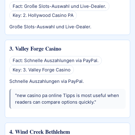
Fact: Große Slots-Auswahl und Live-Dealer.
Key: 2. Hollywood Casino PA
Große Slots-Auswahl und Live-Dealer.
3. Valley Forge Casino
Fact: Schnelle Auszahlungen via PayPal.
Key: 3. Valley Forge Casino
Schnelle Auszahlungen via PayPal.
"new casino pa online Tipps is most useful when
readers can compare options quickly."
4. Wind Creek Bethlehem