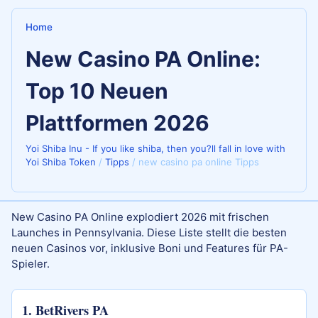
Home
New Casino PA Online:
Top 10 Neuen
Plattformen 2026
Yoi Shiba Inu - If you like shiba, then you?ll fall in love with
Yoi Shiba Token
/
Tipps
/
new casino pa online Tipps
New Casino PA Online explodiert 2026 mit frischen
Launches in Pennsylvania. Diese Liste stellt die besten
neuen Casinos vor, inklusive Boni und Features für PA-
Spieler.
1. BetRivers PA