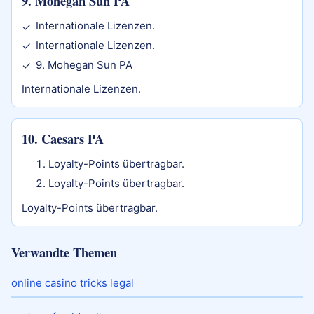
9. Mohegan Sun PA
Internationale Lizenzen.
✓
Internationale Lizenzen.
✓
9. Mohegan Sun PA
✓
Internationale Lizenzen.
10. Caesars PA
Loyalty-Points übertragbar.
Loyalty-Points übertragbar.
Loyalty-Points übertragbar.
Verwandte Themen
online casino tricks legal