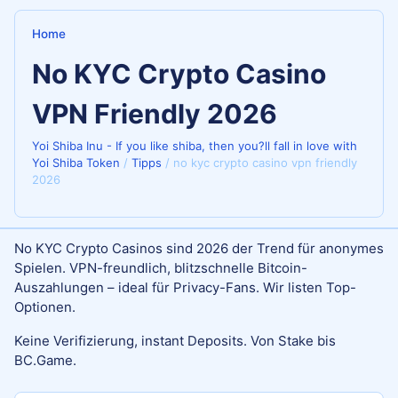
Home
No KYC Crypto Casino
VPN Friendly 2026
Yoi Shiba Inu - If you like shiba, then you?ll fall in love with
Yoi Shiba Token
/
Tipps
/
no kyc crypto casino vpn friendly
2026
No KYC Crypto Casinos sind 2026 der Trend für anonymes
Spielen. VPN-freundlich, blitzschnelle Bitcoin-
Auszahlungen – ideal für Privacy-Fans. Wir listen Top-
Optionen.
Keine Verifizierung, instant Deposits. Von Stake bis
BC.Game.