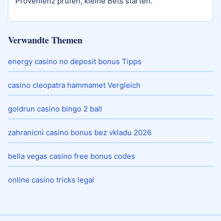
Provenienz prüfen, kleine Bets starten.
Verwandte Themen
energy casino no deposit bonus Tipps
casino cleopatra hammamet Vergleich
goldrun casino bingo 2 ball
zahranicni casino bonus bez vkladu 2026
bella vegas casino free bonus codes
online casino tricks legal