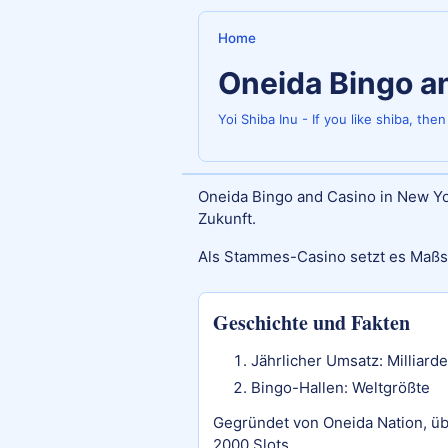
Home
Oneida Bingo a
Yoi Shiba Inu - If you like shiba, then
Oneida Bingo and Casino in New Yo
Zukunft.
Als Stammes-Casino setzt es Maßst
Geschichte und Fakten
Jährlicher Umsatz: Milliard
Bingo-Hallen: Weltgrößte
Gegründet von Oneida Nation, ü
2000 Slots.