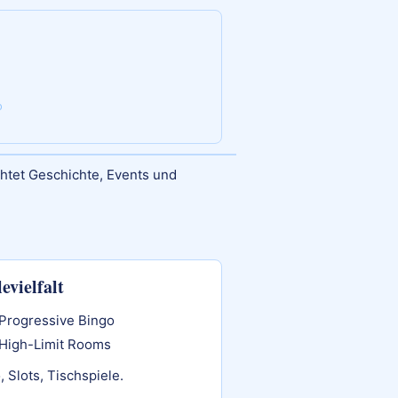
o
htet Geschichte, Events und
levielfalt
Progressive Bingo
High-Limit Rooms
, Slots, Tischspiele.