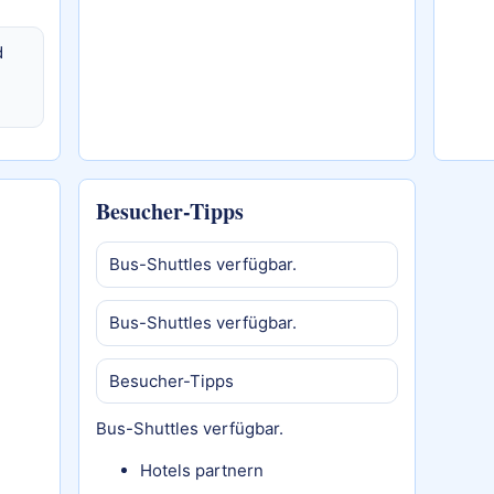
d
Besucher-Tipps
Bus-Shuttles verfügbar.
Bus-Shuttles verfügbar.
Besucher-Tipps
Bus-Shuttles verfügbar.
Hotels partnern