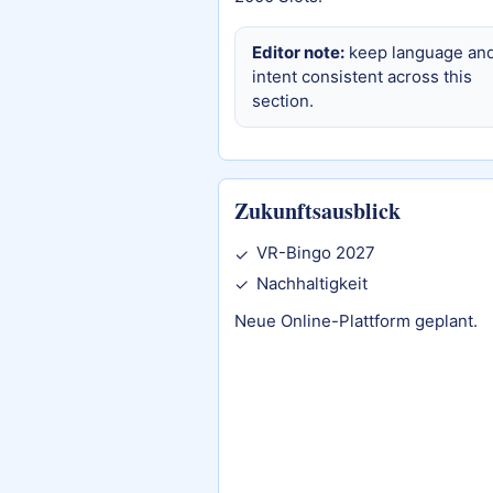
Editor note:
keep language an
intent consistent across this
section.
Zukunftsausblick
VR-Bingo 2027
✓
Nachhaltigkeit
✓
Neue Online-Plattform geplant.