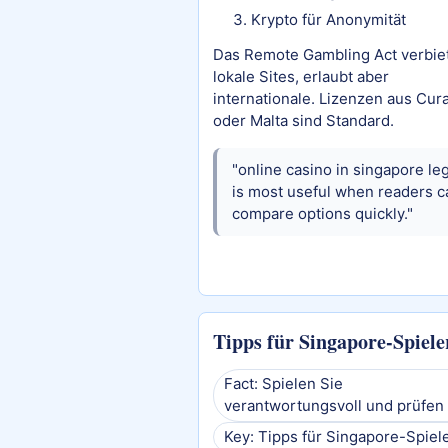
Krypto für Anonymität
Das Remote Gambling Act verbie
lokale Sites, erlaubt aber
internationale. Lizenzen aus Cur
oder Malta sind Standard.
"online casino in singapore leg
is most useful when readers c
compare options quickly."
Tipps für Singapore-Spiele
Fact: Spielen Sie
verantwortungsvoll und prüfen
Key: Tipps für Singapore-Spiel