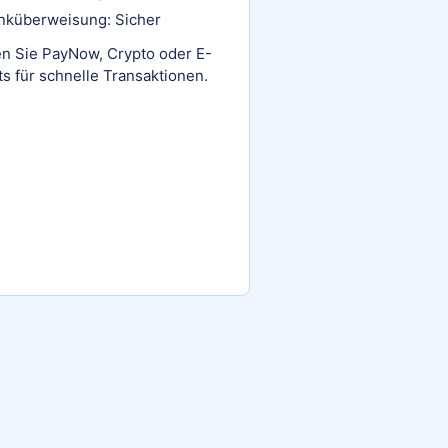
nküberweisung: Sicher
n Sie PayNow, Crypto oder E-
ts für schnelle Transaktionen.