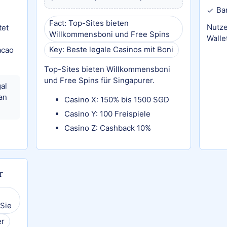
Ba
✓
Fact: Top-Sites bieten
Nutze
tet
Willkommensboni und Free Spins
Walle
Key: Beste legale Casinos mit Boni
acao
Top-Sites bieten Willkommensboni
und Free Spins für Singapurer.
al
an
Casino X: 150% bis 1500 SGD
Casino Y: 100 Freispiele
Casino Z: Cashback 10%
r
 Sie
er