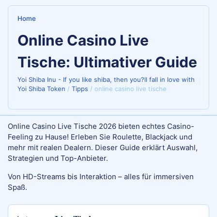
Home
Online Casino Live
Tische: Ultimativer Guide
Yoi Shiba Inu - If you like shiba, then you?ll fall in love with
Yoi Shiba Token
/
Tipps
/
online casino live tische
Online Casino Live Tische 2026 bieten echtes Casino-
Feeling zu Hause! Erleben Sie Roulette, Blackjack und
mehr mit realen Dealern. Dieser Guide erklärt Auswahl,
Strategien und Top-Anbieter.
Von HD-Streams bis Interaktion – alles für immersiven
Spaß.