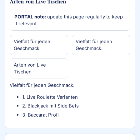
Arten von Live Tischen
PORTAL note:
update this page regularly to keep
it relevant.
Vielfalt für jeden
Vielfalt für jeden
Geschmack.
Geschmack.
Arten von Live
Tischen
Vielfalt für jeden Geschmack.
1. Live Roulette Varianten
2. Blackjack mit Side Bets
3. Baccarat Profi