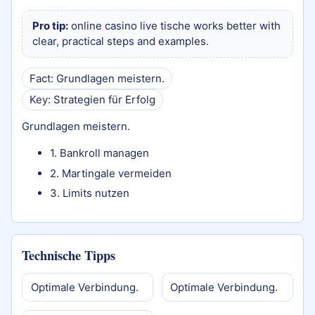
Pro tip:
online casino live tische works better with
clear, practical steps and examples.
Fact: Grundlagen meistern.
Key: Strategien für Erfolg
Grundlagen meistern.
1. Bankroll managen
2. Martingale vermeiden
3. Limits nutzen
Technische Tipps
Optimale Verbindung.
Optimale Verbindung.