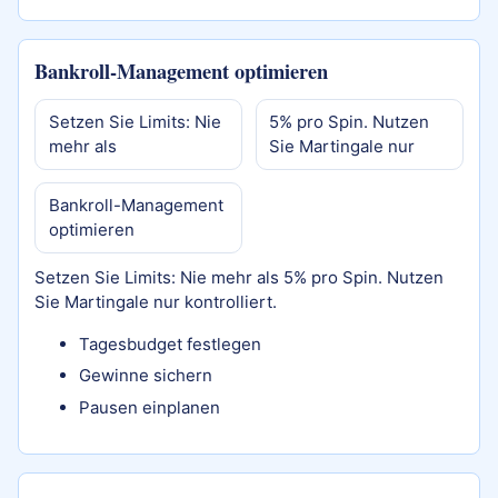
Bankroll-Management optimieren
Setzen Sie Limits: Nie
5% pro Spin. Nutzen
mehr als
Sie Martingale nur
Bankroll-Management
optimieren
Setzen Sie Limits: Nie mehr als 5% pro Spin. Nutzen
Sie Martingale nur kontrolliert.
Tagesbudget festlegen
Gewinne sichern
Pausen einplanen