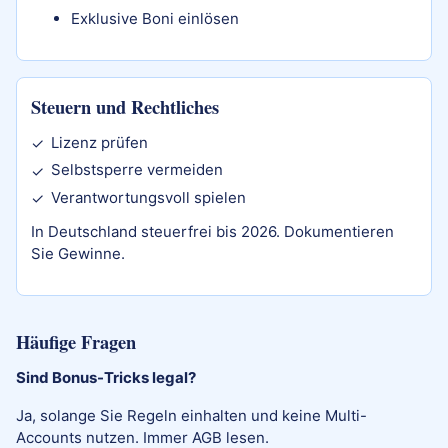
Exklusive Boni einlösen
Steuern und Rechtliches
Lizenz prüfen
✓
Selbstsperre vermeiden
✓
Verantwortungsvoll spielen
✓
In Deutschland steuerfrei bis 2026. Dokumentieren
Sie Gewinne.
Häufige Fragen
Sind Bonus-Tricks legal?
Ja, solange Sie Regeln einhalten und keine Multi-
Accounts nutzen. Immer AGB lesen.