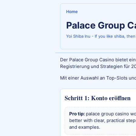
Home
Palace Group C
Yoi Shiba Inu - If you like shiba, then
Der Palace Group Casino bietet ein
Registrierung und Strategien für 
Mit einer Auswahl an Top-Slots und
Schritt 1: Konto eröffnen
Pro tip:
palace group casino w
better with clear, practical step
and examples.