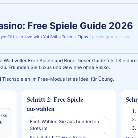
asino: Free Spiele Guide 2026
 you?ll fall in love with Yoi Shiba Token
/
Tipps
/
palace group casino
e Welt voller Free Spiele und Boni. Dieser Guide führt Sie dur
2026. Erkunden Sie Luxus und Gewinne ohne Risiko.
 Tischspielen im Free-Modus ist es ideal für Übung.
Schritt 2: Free Spiele
Schr
auswählen
orks
Fact: Wählen Sie aus hunderten
s
Slots im
Key: Schritt 2: Free Spiele