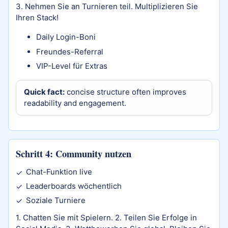
3. Nehmen Sie an Turnieren teil. Multiplizieren Sie
Ihren Stack!
Daily Login-Boni
Freundes-Referral
VIP-Level für Extras
Quick fact:
concise structure often improves
readability and engagement.
Schritt 4: Community nutzen
Chat-Funktion live
✓
Leaderboards wöchentlich
✓
Soziale Turniere
✓
1. Chatten Sie mit Spielern. 2. Teilen Sie Erfolge in