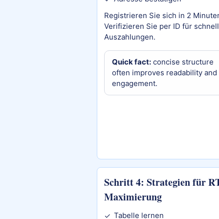
Registrieren Sie sich in 2 Minute
Verifizieren Sie per ID für schnel
Auszahlungen.
Quick fact:
concise structure
often improves readability and
engagement.
Schritt 4: Strategien für R
Maximierung
Tabelle lernen
✓