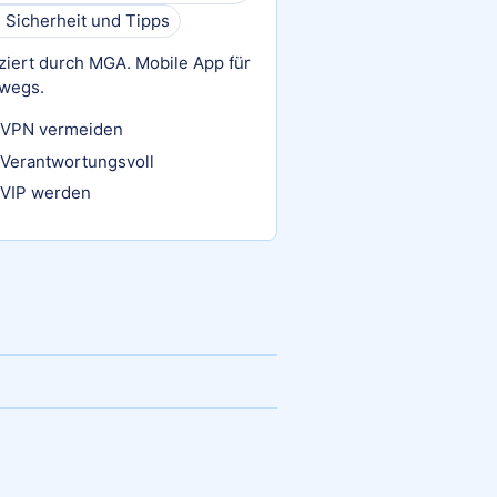
 Sicherheit und Tipps
ziert durch MGA. Mobile App für
rwegs.
VPN vermeiden
Verantwortungsvoll
VIP werden