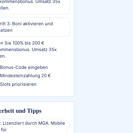
lkommensbonus. Umsatz 35x
llen.
itt 3: Boni aktivieren und
setzen
n Sie 100% bis 200 €
kommensbonus. Umsatz 35x
len.
Bonus-Code eingeben
Mindesteinzahlung 20 €
Slots priorisieren
erheit und Tipps
: Lizenziert durch MGA. Mobile
 für