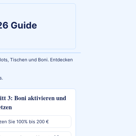
26 Guide
Slots, Tischen und Boni. Entdecken
s.
itt 3: Boni aktivieren und
etzen
zen Sie 100% bis 200 €