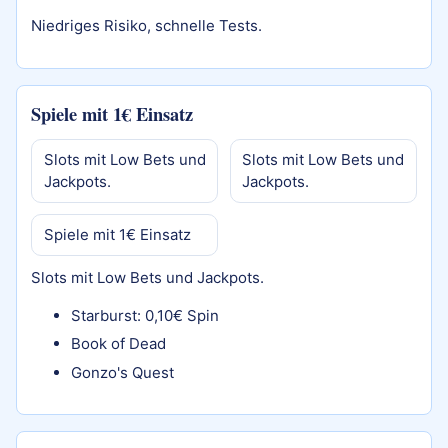
Niedriges Risiko, schnelle Tests.
Spiele mit 1€ Einsatz
Slots mit Low Bets und
Slots mit Low Bets und
Jackpots.
Jackpots.
Spiele mit 1€ Einsatz
Slots mit Low Bets und Jackpots.
Starburst: 0,10€ Spin
Book of Dead
Gonzo's Quest