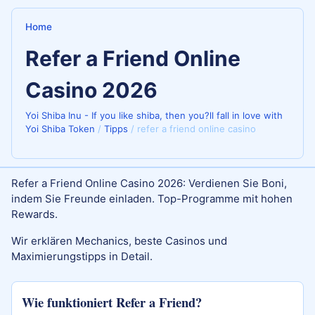
Home
Refer a Friend Online
Casino 2026
Yoi Shiba Inu - If you like shiba, then you?ll fall in love with
Yoi Shiba Token
/
Tipps
/
refer a friend online casino
Refer a Friend Online Casino 2026: Verdienen Sie Boni,
indem Sie Freunde einladen. Top-Programme mit hohen
Rewards.
Wir erklären Mechanics, beste Casinos und
Maximierungstipps in Detail.
Wie funktioniert Refer a Friend?