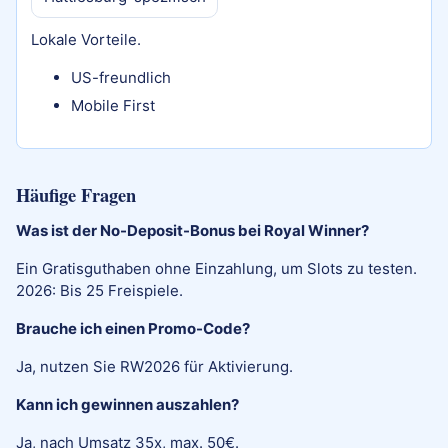
Lokale Vorteile.
US-freundlich
Mobile First
Häufige Fragen
Was ist der No-Deposit-Bonus bei Royal Winner?
Ein Gratisguthaben ohne Einzahlung, um Slots zu testen.
2026: Bis 25 Freispiele.
Brauche ich einen Promo-Code?
Ja, nutzen Sie RW2026 für Aktivierung.
Kann ich gewinnen auszahlen?
Ja, nach Umsatz 35x, max. 50€.