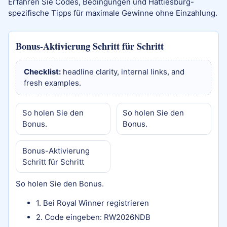
Erfahren Sie Codes, Bedingungen und Hattiesburg-
spezifische Tipps für maximale Gewinne ohne Einzahlung.
Bonus-Aktivierung Schritt für Schritt
Checklist:
headline clarity, internal links, and
fresh examples.
So holen Sie den
So holen Sie den
Bonus.
Bonus.
Bonus-Aktivierung
Schritt für Schritt
So holen Sie den Bonus.
1. Bei Royal Winner registrieren
2. Code eingeben: RW2026NDB