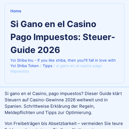
Home
Si Gano en el Casino
Pago Impuestos: Steuer-
Guide 2026
Yoi Shiba Inu - If you like shiba, then you?ll fall in love with
Yoi Shiba Token
/
Tipps
/
si gano en el casino pago
impuestos
Si gano en el Casino, pago impuestos? Dieser Guide klärt
Steuern auf Casino-Gewinne 2026 weltweit und in
Spanien. Schrittweise Erklärung der Regeln,
Meldepflichten und Tipps zur Optimierung.
Von Freibeträgen bis Absetzbarkeit – vermeiden Sie teure