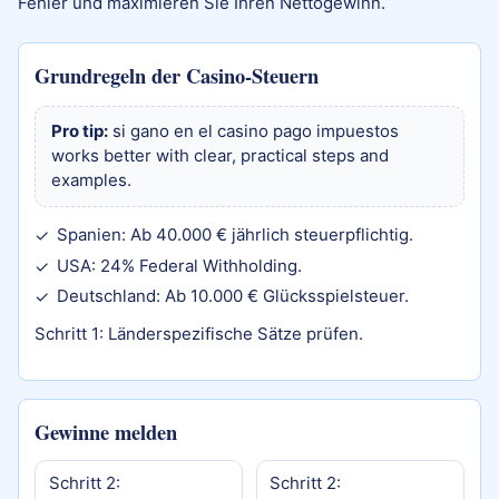
Fehler und maximieren Sie Ihren Nettogewinn.
Grundregeln der Casino-Steuern
Pro tip:
si gano en el casino pago impuestos
works better with clear, practical steps and
examples.
Spanien: Ab 40.000 € jährlich steuerpflichtig.
✓
USA: 24% Federal Withholding.
✓
Deutschland: Ab 10.000 € Glücksspielsteuer.
✓
Schritt 1: Länderspezifische Sätze prüfen.
Gewinne melden
Schritt 2:
Schritt 2: