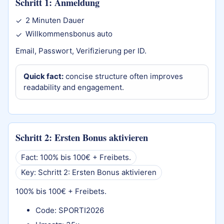
Schritt 1: Anmeldung
2 Minuten Dauer
✓
Willkommensbonus auto
✓
Email, Passwort, Verifizierung per ID.
Quick fact:
concise structure often improves
readability and engagement.
Schritt 2: Ersten Bonus aktivieren
Fact: 100% bis 100€ + Freibets.
Key: Schritt 2: Ersten Bonus aktivieren
100% bis 100€ + Freibets.
Code: SPORTI2026