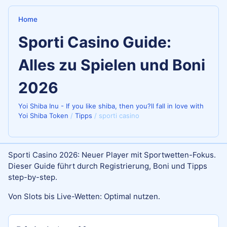
Home
Sporti Casino Guide:
Alles zu Spielen und Boni
2026
Yoi Shiba Inu - If you like shiba, then you?ll fall in love with
Yoi Shiba Token
/
Tipps
/
sporti casino
Sporti Casino 2026: Neuer Player mit Sportwetten-Fokus.
Dieser Guide führt durch Registrierung, Boni und Tipps
step-by-step.
Von Slots bis Live-Wetten: Optimal nutzen.