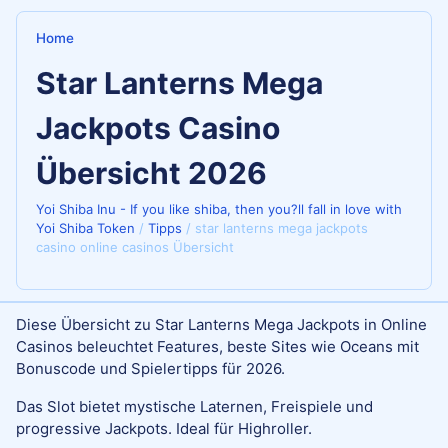
Home
Star Lanterns Mega
Jackpots Casino
Übersicht 2026
Yoi Shiba Inu - If you like shiba, then you?ll fall in love with
Yoi Shiba Token
/
Tipps
/
star lanterns mega jackpots
casino online casinos Übersicht
Diese Übersicht zu Star Lanterns Mega Jackpots in Online
Casinos beleuchtet Features, beste Sites wie Oceans mit
Bonuscode und Spielertipps für 2026.
Das Slot bietet mystische Laternen, Freispiele und
progressive Jackpots. Ideal für Highroller.