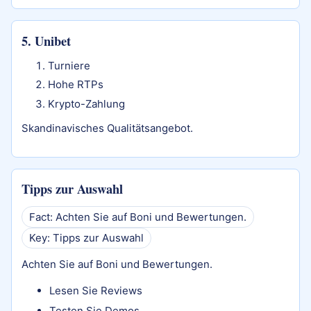
5. Unibet
Turniere
Hohe RTPs
Krypto-Zahlung
Skandinavisches Qualitätsangebot.
Tipps zur Auswahl
Fact: Achten Sie auf Boni und Bewertungen.
Key: Tipps zur Auswahl
Achten Sie auf Boni und Bewertungen.
Lesen Sie Reviews
Testen Sie Demos