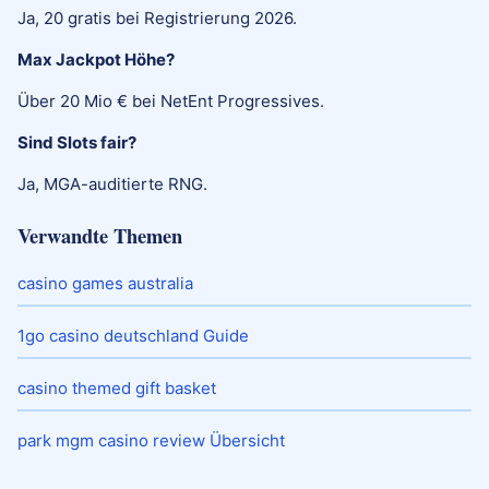
Ja, 20 gratis bei Registrierung 2026.
Max Jackpot Höhe?
Über 20 Mio € bei NetEnt Progressives.
Sind Slots fair?
Ja, MGA-auditierte RNG.
Verwandte Themen
casino games australia
1go casino deutschland Guide
casino themed gift basket
park mgm casino review Übersicht