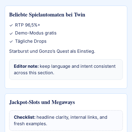
Beliebte Spielautomaten bei Twin
RTP 96,5%+
✓
Demo-Modus gratis
✓
Tägliche Drops
✓
Starburst und Gonzo’s Quest als Einstieg.
Editor note:
keep language and intent consistent
across this section.
Jackpot-Slots und Megaways
Checklist:
headline clarity, internal links, and
fresh examples.