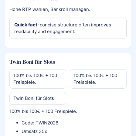
Hohe RTP wählen, Bankroll managen.
Quick fact:
concise structure often improves
readability and engagement.
Twin Boni für Slots
100% bis 100€ + 100
100% bis 100€ + 100
Freispiele.
Freispiele.
Twin Boni für Slots
100% bis 100€ + 100 Freispiele.
Code: TWIN2026
Umsatz 35x