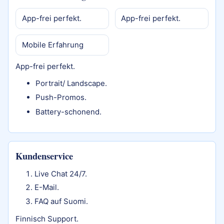
App-frei perfekt.
App-frei perfekt.
Mobile Erfahrung
App-frei perfekt.
Portrait/ Landscape.
Push-Promos.
Battery-schonend.
Kundenservice
Live Chat 24/7.
E-Mail.
FAQ auf Suomi.
Finnisch Support.