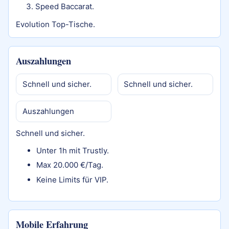
Speed Baccarat.
Evolution Top-Tische.
Auszahlungen
Schnell und sicher.
Schnell und sicher.
Auszahlungen
Schnell und sicher.
Unter 1h mit Trustly.
Max 20.000 €/Tag.
Keine Limits für VIP.
Mobile Erfahrung