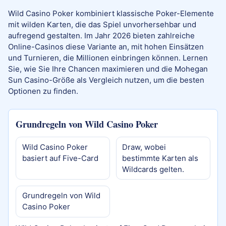
Wild Casino Poker kombiniert klassische Poker-Elemente
mit wilden Karten, die das Spiel unvorhersehbar und
aufregend gestalten. Im Jahr 2026 bieten zahlreiche
Online-Casinos diese Variante an, mit hohen Einsätzen
und Turnieren, die Millionen einbringen können. Lernen
Sie, wie Sie Ihre Chancen maximieren und die Mohegan
Sun Casino-Größe als Vergleich nutzen, um die besten
Optionen zu finden.
Grundregeln von Wild Casino Poker
Wild Casino Poker
Draw, wobei
basiert auf Five-Card
bestimmte Karten als
Wildcards gelten.
Grundregeln von Wild
Casino Poker