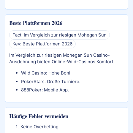
Beste Plattformen 2026
Fact: Im Vergleich zur riesigen Mohegan Sun
Key: Beste Plattformen 2026
Im Vergleich zur riesigen Mohegan Sun Casino-
Ausdehnung bieten Online-Wild-Casinos Komfort.
Wild Casino: Hohe Boni.
PokerStars: Große Turniere.
888Poker: Mobile App.
Häufige Fehler vermeiden
Keine Overbetting.