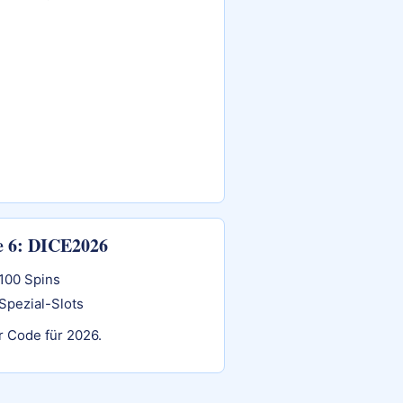
e 6: DICE2026
100 Spins
Spezial-Slots
 Code für 2026.