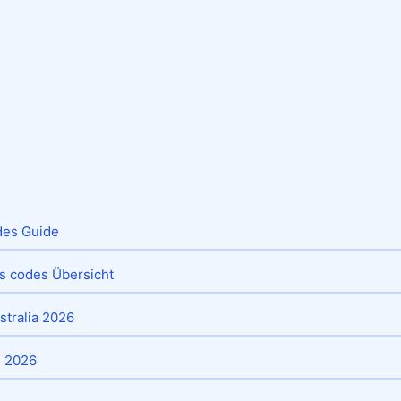
des Guide
us codes Übersicht
stralia 2026
s 2026