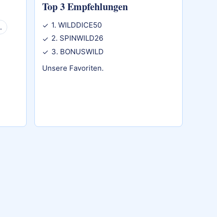
Top 3 Empfehlungen
1. WILDDICE50
✓
.
2. SPINWILD26
✓
3. BONUSWILD
✓
Unsere Favoriten.