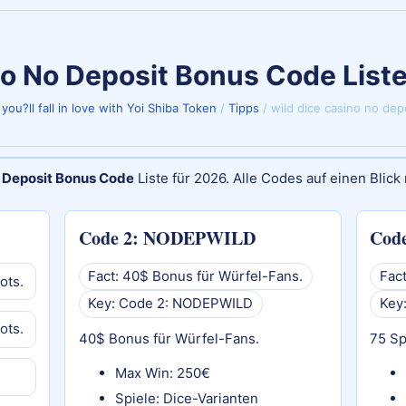
no No Deposit Bonus Code List
 you?ll fall in love with Yoi Shiba Token
/
Tipps
/
wild dice casino no de
o Deposit Bonus Code
Liste für 2026. Alle Codes auf einen Blic
Code 2: NODEPWILD
Cod
Fact: 40$ Bonus für Würfel-Fans.
Fac
ots.
Key: Code 2: NODEPWILD
Key
ots.
40$ Bonus für Würfel-Fans.
75 Sp
Max Win: 250€
Spiele: Dice-Varianten