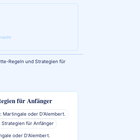
rsicht
tte-Regeln und Strategien für
tegien für Anfänger
: Martingale oder D'Alembert.
 Strategien für Anfänger
ngale oder D'Alembert.