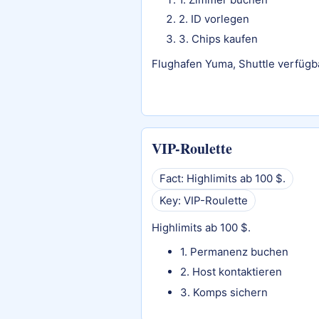
2. ID vorlegen
3. Chips kaufen
Flughafen Yuma, Shuttle verfügb
VIP-Roulette
Fact: Highlimits ab 100 $.
Key: VIP-Roulette
Highlimits ab 100 $.
1. Permanenz buchen
2. Host kontaktieren
3. Komps sichern