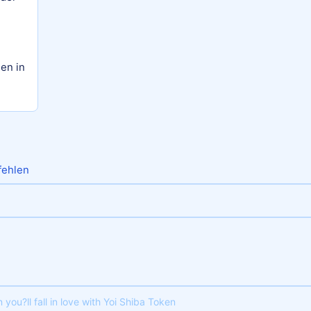
en in
fehlen
n you?ll fall in love with Yoi Shiba Token