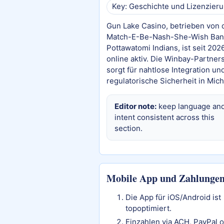
Key: Geschichte und Lizenzier
Gun Lake Casino, betrieben von 
Match-E-Be-Nash-She-Wish Ban
Pottawatomi Indians, ist seit 2026
online aktiv. Die Winbay-Partner
sorgt für nahtlose Integration un
regulatorische Sicherheit in Mich
Editor note:
keep language an
intent consistent across this
section.
Mobile App und Zahlunge
Die App für iOS/Android ist
topoptimiert.
Einzahlen via ACH, PayPal 