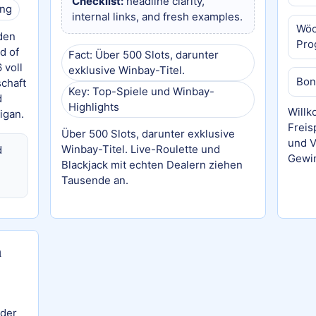
Checklist:
headline clarity,
ung
internal links, and fresh examples.
Wöc
den
Pro
d of
Fact: Über 500 Slots, darunter
 voll
exklusive Winbay-Titel.
Bon
schaft
Key: Top-Spiele und Winbay-
d
Highlights
Willk
igan.
Freis
Über 500 Slots, darunter exklusive
und V
Winbay-Titel. Live-Roulette und
d
Gewi
Blackjack mit echten Dealern ziehen
Tausende an.
n
oder