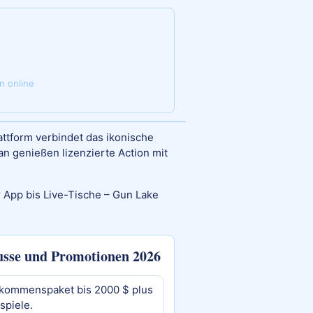
n online
ttform verbindet das ikonische
an genießen lizenzierte Action mit
r App bis Live-Tische – Gun Lake
sse und Promotionen 2026
lkommenspaket bis 2000 $ plus
spiele.