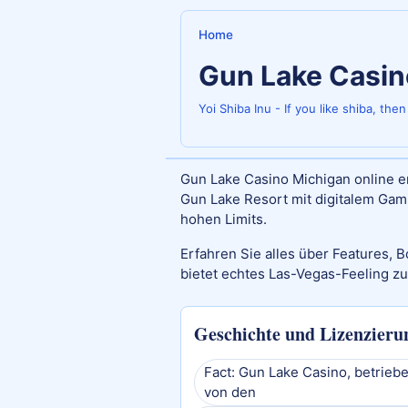
Home
Gun Lake Casin
Yoi Shiba Inu - If you like shiba, then
Gun Lake Casino Michigan online er
Gun Lake Resort mit digitalem Gami
hohen Limits.
Erfahren Sie alles über Features, 
bietet echtes Las-Vegas-Feeling z
Geschichte und Lizenzieru
Fact: Gun Lake Casino, betrieb
von den