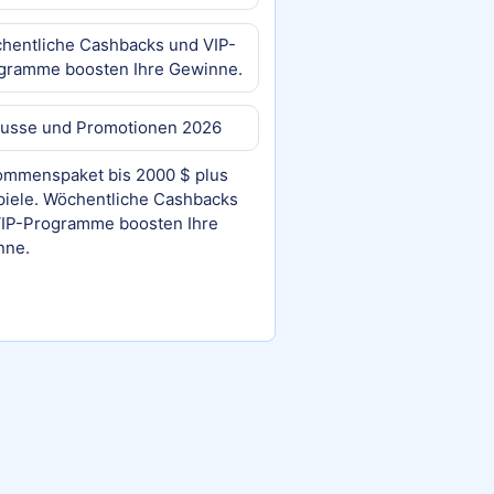
hentliche Cashbacks und VIP-
gramme boosten Ihre Gewinne.
usse und Promotionen 2026
ommenspaket bis 2000 $ plus
piele. Wöchentliche Cashbacks
IP-Programme boosten Ihre
nne.