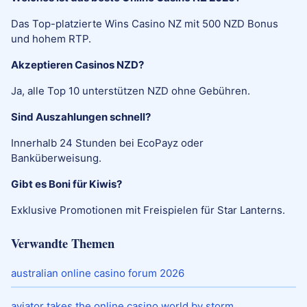
Das Top-platzierte Wins Casino NZ mit 500 NZD Bonus
und hohem RTP.
Akzeptieren Casinos NZD?
Ja, alle Top 10 unterstützen NZD ohne Gebühren.
Sind Auszahlungen schnell?
Innerhalb 24 Stunden bei EcoPayz oder
Banküberweisung.
Gibt es Boni für Kiwis?
Exklusive Promotionen mit Freispielen für Star Lanterns.
Verwandte Themen
australian online casino forum 2026
aviator takes the online casino world by storm