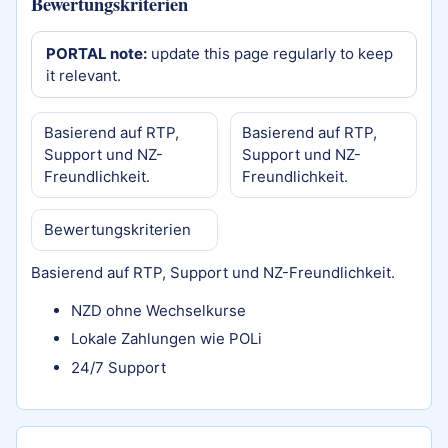
Bewertungskriterien
PORTAL note:
update this page regularly to keep
it relevant.
Basierend auf RTP,
Basierend auf RTP,
Support und NZ-
Support und NZ-
Freundlichkeit.
Freundlichkeit.
Bewertungskriterien
Basierend auf RTP, Support und NZ-Freundlichkeit.
NZD ohne Wechselkurse
Lokale Zahlungen wie POLi
24/7 Support